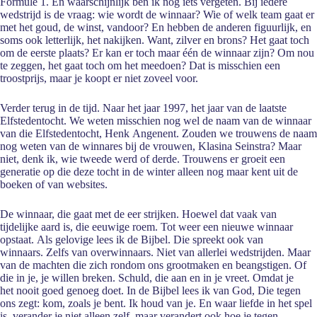
Formule 1. En waarschijnlijk ben ik nog iets vergeten. Bij iedere
wedstrijd is de vraag: wie wordt de winnaar? Wie of welk team gaat er
met het goud, de winst, vandoor? En hebben de anderen figuurlijk, en
soms ook letterlijk, het nakijken. Want, zilver en brons? Het gaat toch
om de eerste plaats? Er kan er toch maar één de winnaar zijn? Om nou
te zeggen, het gaat toch om het meedoen? Dat is misschien een
troostprijs, maar je koopt er niet zoveel voor.
Verder terug in de tijd. Naar het jaar 1997, het jaar van de laatste
Elfstedentocht. We weten misschien nog wel de naam van de winnaar
van die Elfstedentocht, Henk Angenent. Zouden we trouwens de naam
nog weten van de winnares bij de vrouwen, Klasina Seinstra? Maar
niet, denk ik, wie tweede werd of derde. Trouwens er groeit een
generatie op die deze tocht in de winter alleen nog maar kent uit de
boeken of van websites.
De winnaar, die gaat met de eer strijken. Hoewel dat vaak van
tijdelijke aard is, die eeuwige roem. Tot weer een nieuwe winnaar
opstaat. Als gelovige lees ik de Bijbel. Die spreekt ook van
winnaars. Zelfs van overwinnaars. Niet van allerlei wedstrijden. Maar
van de machten die zich rondom ons grootmaken en beangstigen. Of
die in je, je willen breken. Schuld, die aan en in je vreet. Omdat je
het nooit goed genoeg doet. In de Bijbel lees ik van God, Die tegen
ons zegt: kom, zoals je bent. Ik houd van je. En waar liefde in het spel
is, verander je niet alleen zelf, maar verandert ook hoe je tegen